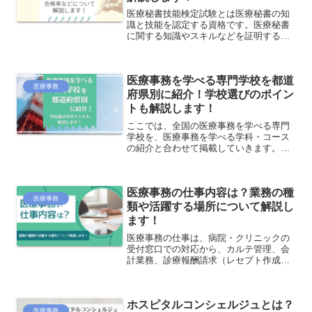
医療秘書技能検定試験とは医療秘書の知
識と技能を認定する資格です。医療秘書
に関する知識やスキルなどを証明する資
格ですが、医療事務のスキルとしてかか
せないレセプト作成、診療報酬点数表の
理解なども求められます。医療事務資格
医療事務を学べる専門学校を都道
の一つとして知られる、医療秘書技能検
医療事務
定試験の概要、試験情報等についてご紹
府県別に紹介！学校選びのポイン
介します。
トも解説します！
ここでは、全国の医療事務を学べる専門
学校を、医療事務を学べる学科・コース
の紹介と合わせて掲載していきます。ま
た、専門学校で医療事務を学ぶメリット
や、学校選びのポイントなども解説して
いきますので、学校選びの参考にしてみ
医療事務の仕事内容は？業務の種
てください。
医療事務
類や活躍する場所について解説し
ます！
医療事務の仕事は、病院・クリニックの
受付窓口での対応から、カルテ管理、会
計業務、診療報酬請求（レセプト作成）
等幅広い業務を行います。仕事の内容、
活躍の場や働き方について解説します。
ホスピタルコンシェルジュとは？
医療事務