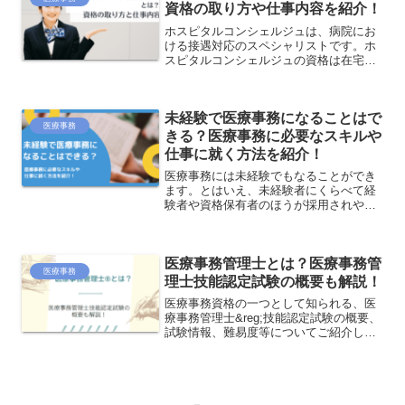
資格の取り方や仕事内容を紹介！
ホスピタルコンシェルジュは、病院にお
ける接遇対応のスペシャリストです。ホ
スピタルコンシェルジュの資格は在宅試
験で取得でき、履歴書でアピールするこ
ともできます。仕事内容としては、外来
の受付のほか、入院する患者様や面会に
未経験で医療事務になることはで
訪れるご家族の方に対して院内で快適に
医療事務
過ごしていただくための総合サポートと
きる？医療事務に必要なスキルや
しての役割を担います。
仕事に就く方法を紹介！
医療事務には未経験でもなることができ
ます。とはいえ、未経験者にくらべて経
験者や資格保有者のほうが採用されやす
い傾向にあります。ここでは未経験から
医療事務になるための方法や、医療事務
を目指すのに必要なスキルなどについて
医療事務管理士とは？医療事務管
解説していきます。
医療事務
理士技能認定試験の概要も解説！
医療事務資格の一つとして知られる、医
療事務管理士&reg;技能認定試験の概要、
試験情報、難易度等についてご紹介しま
す。